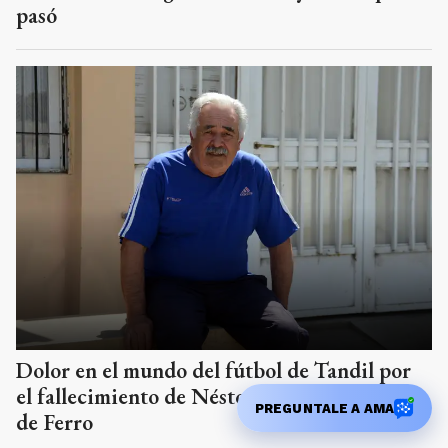
pasó
Dolor en el mundo del fútbol de Tandil por
el fallecimiento de Néstor Díaz, una gloria
PREGUNTALE A AMA
de Ferro