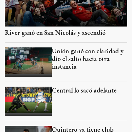
River ganó en San Nicolás y ascendió
Unión ganó con claridad y
dio el salto hacia otra
instancia
Central lo sacó adelante
Quintero ya tiene club