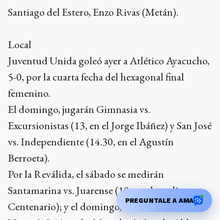
Santiago del Estero, Enzo Rivas (Metán).
Local
Juventud Unida goleó ayer a Atlético Ayacucho,
5-0, por la cuarta fecha del hexagonal final
femenino.
El domingo, jugarán Gimnasia vs.
Excursionistas (13, en el Jorge Ibáñez) y San José
vs. Independiente (14.30, en el Agustín
Berroeta).
Por la Reválida, el sábado se medirán
Santamarina vs. Juarense (19, en el predio
PREGUNTALE A AMA
Centenario); y el domingo, El Potrero vs. Loma