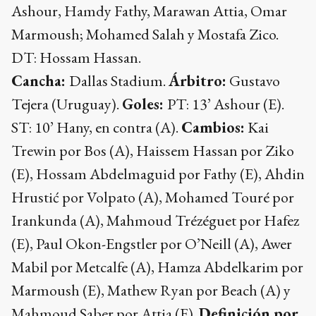
Ashour, Hamdy Fathy, Marawan Attia, Omar
Marmoush; Mohamed Salah y Mostafa Zico.
DT: Hossam Hassan.
Cancha:
Dallas Stadium.
Árbitro:
Gustavo
Tejera (Uruguay).
Goles:
PT: 13’ Ashour (E).
ST: 10’ Hany, en contra (A).
Cambios:
Kai
Trewin por Bos (A), Haissem Hassan por Ziko
(E), Hossam Abdelmaguid por Fathy (E), Ahdin
Hrustić por Volpato (A), Mohamed Touré por
Irankunda (A), Mahmoud Trézéguet por Hafez
(E), Paul Okon-Engstler por O’Neill (A), Awer
Mabil por Metcalfe (A), Hamza Abdelkarim por
Marmoush (E), Mathew Ryan por Beach (A) y
Mahmoud Saber por Attia (E).
Definición por