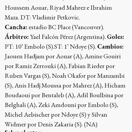
Houssem Aouar, Riyad Mahrez e Ibrahim
Maza. DT: Vladimir Petkovic.
Cancha:
estadio BC Place (Vancouver).
Árbitro:
Yael Falcón Pérez (Argentina).
Goles:
PT: 10’ Embolo (S).ST: 1’ Ndoye (S).
Cambios:
Jaouen Hadjam por Aouar (A), Amine Gouiri
por Ramiz Zerrouki (A), Fabian Rieder por
Ruben Vargas (S), Noah Okafor por Manzambi
(S), Anis Hadj Moussa por Mahrez (A), Hicham
Boudaoui por Bentaleb (A), Adil Boulbina por
Belghali (A), Zeki Amdouni por Embolo (S),
Michel Aebischer por Ndoye (S) y Silvan
Widmer por Denis Zakaria (S). (NA)