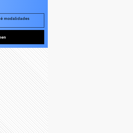
ué modalidades
men