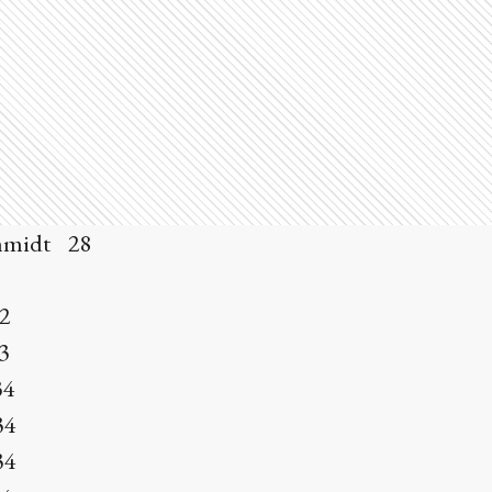
chmidt 28
32
3
34
34
34