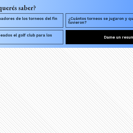
querés saber?
adores de los torneos del fin
¿Cuántos torneos se jugaron y q
tuvieron?
eados el golf club para los
Dame un resu