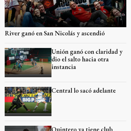
River ganó en San Nicolás y ascendió
Unión ganó con claridad y
dio el salto hacia otra
instancia
Central lo sacó adelante
Quintero ya tiene club