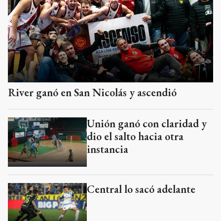
River ganó en San Nicolás y ascendió
Unión ganó con claridad y
dio el salto hacia otra
instancia
Central lo sacó adelante