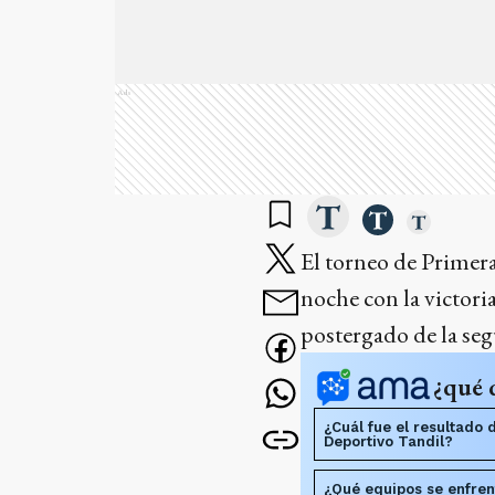
Ads
El torneo de Primera
noche con la victori
postergado de la se
¿qué 
¿Cuál fue el resultado 
Deportivo Tandil?
¿Qué equipos se enfren