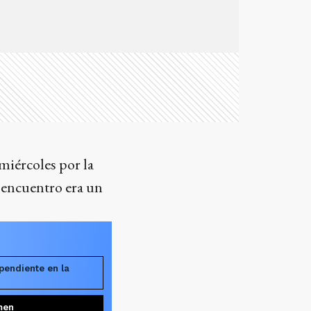
miércoles por la
l encuentro era un
pendiente en la
men