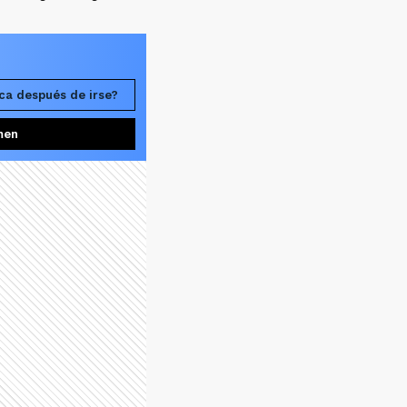
oca después de irse?
men