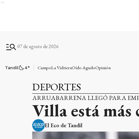
Ads
07 de agosto de 2026
Campo
La Vidriera
Oído Agudo
Opinión
Tandil
4
°
DEPORTES
ARRUABARRENA LLEGÓ PARA EMP
Villa está más 
El Eco de Tandil