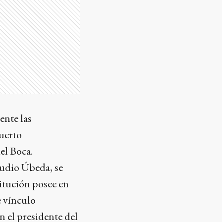
ente las
uerto
el Boca.
laudio Úbeda, se
titución posee en
e vínculo
n el presidente del