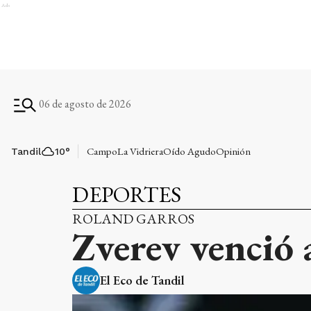
Ads
06 de agosto de 2026
Campo
La Vidriera
Oído Agudo
Opinión
Tandil
10
°
DEPORTES
ROLAND GARROS
Zverev venció 
El Eco de Tandil