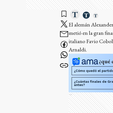
El alemán Alexander 
metió en la gran fin
italiano Favio Cobol
Arnaldi.
¿qué 
¿Cómo quedó el partido
¿Cuántas finales de Gr
antes?
Ads