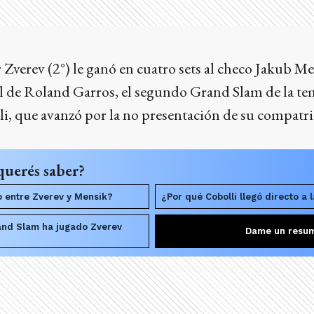
Zverev (2°) le ganó en cuatro sets al checo Jakub Men
al de Roland Garros, el segundo Grand Slam de la te
li, que avanzó por la no presentación de su compatr
querés saber?
 entre Zverev y Mensik?
¿Por qué Cobolli llegó directo a l
and Slam ha jugado Zverev
Dame un resu