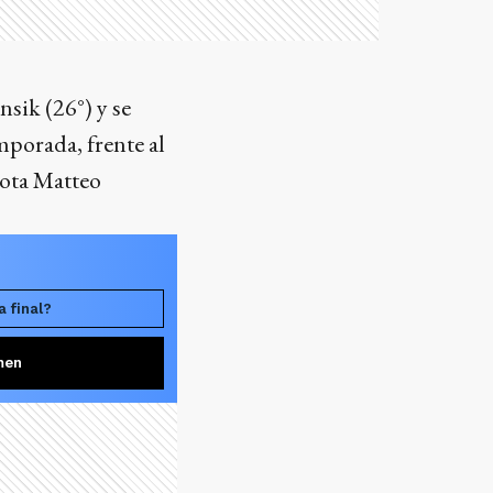
sik (26°) y se
mporada, frente al
iota Matteo
a final?
men