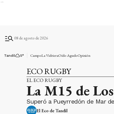
Ads
08 de agosto de 2026
Campo
La Vidriera
Oído Agudo
Opinión
Tandil
5
°
ECO RUGBY
EL ECO RUGBY
La M15 de Los 
Superó a Pueyrredón de Mar del
El Eco de Tandil