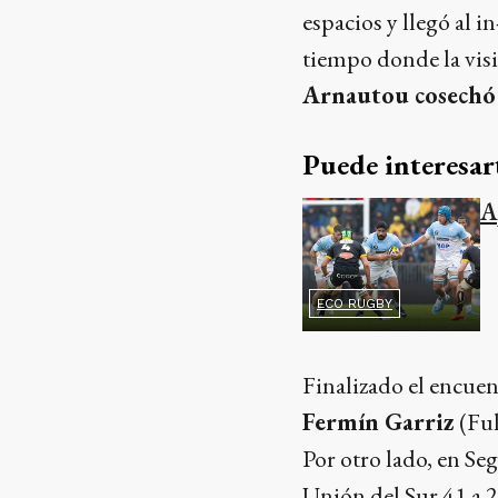
espacios y llegó al i
tiempo donde la visi
Arnautou cosechó 
Puede interesar
A
ECO RUGBY
Finalizado el encuen
Fermín Garriz
(Ful
Por otro lado, en S
Unión del Sur 41 a 2