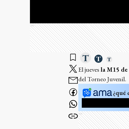
Ads
El jueves
la M15 de 
del Torneo Juvenil.
¿qué 
Ads