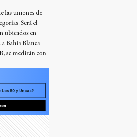
e las uniones de
gorías. Será el
ron ubicados en
á a Bahía Blanca
 B, se medirán con
e Los 50 y Uncas?
men