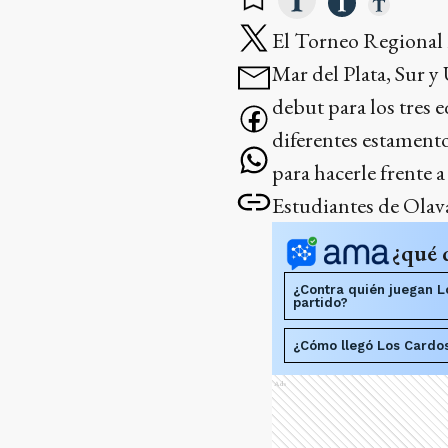
El Torneo Regional 
Mar del Plata, Sur y
debut para los tres 
diferentes estamento
para hacerle frente 
Estudiantes de Olava
¿qué 
¿Contra quién juegan L
partido?
¿Cómo llegó Los Cardos
Ads