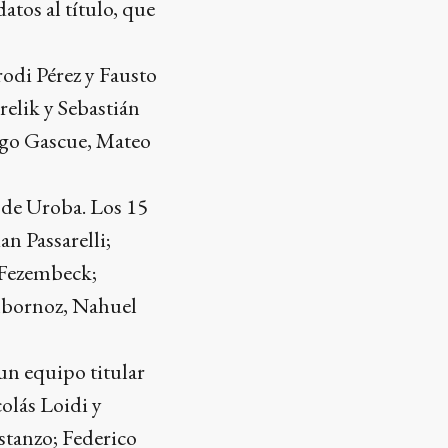
atos al título, que
odi Pérez y Fausto
elik y Sebastián
ago Gascue, Mateo
e de Uroba. Los 15
an Passarelli;
 Fezembeck;
lbornoz, Nahuel
un equipo titular
olás Loidi y
tanzo; Federico