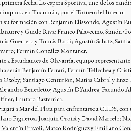
ta primera fecha. Lo espera Sportiva, uno de los candid
Huirapuca, en Tucumán, por el Torneo del Interior.
on su formación con Benjamín Elissondo, Agustín Par
ubiaurre y Guido Riva; Franco Palavecino, Simón Gor
rcía Guerrero y Tomás Bardi; Agustín Schatz, Santi
varro; Fermín González Montaner.
ente a Estudiantes de Olavarría, equipo representant
cha serán Benjamín Ferrari, Fermín Tellechea y Cristi
 Oxoby; Santiago Centurión, Matías Cabral y Enzo
 Alejandro Benedetto; Agustín D’Andrea, Facundo A
fner; Lautaro Bazterrica.
viajará a Mar del Plata para enfrentarse a CUDS, con 
lano Figueroa, Joaquín Oroná y David Marcelo; Nic
Valentín Fravoli, Mateo Rodríguez y Emiliano Cons