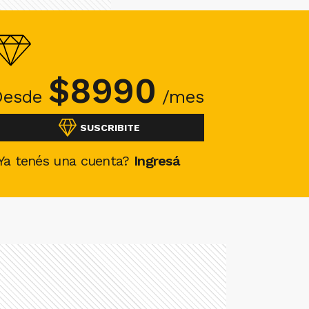
$
8990
Desde
/mes
SUSCRIBITE
Ya tenés una cuenta?
Ingresá