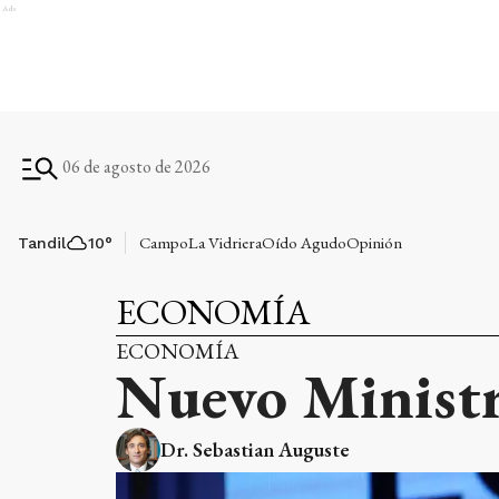
Ads
06 de agosto de 2026
Campo
La Vidriera
Oído Agudo
Opinión
Tandil
10
°
ECONOMÍA
ECONOMÍA
Nuevo Ministr
Dr. Sebastian Auguste