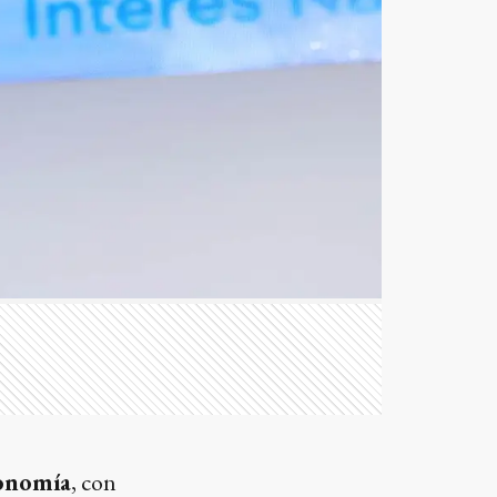
conomía
, con