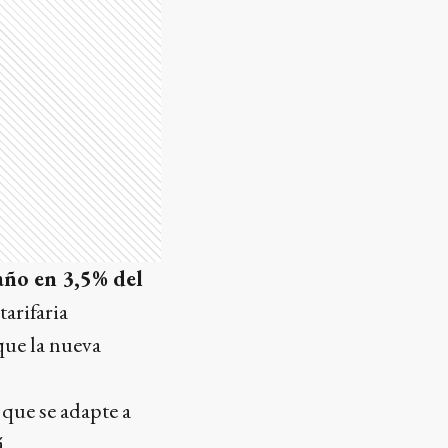
 año en 3,5% del
arifaria
que la nueva
n que se adapte a
.