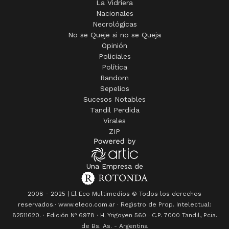
La Vidriera
Nacionales
Necrológicas
No se Queje si no se Queja
Opinión
Policiales
Política
Random
Sepelios
Sucesos Notables
Tandil Perdida
Virales
ZIP
Una Empresa de
2008 - 2025 | El Eco Multimedios © Todos los derechos
reservados.· www.eleco.com.ar · Registro de Prop. Intelectual:
82511620. · Edición Nº
6978
· H. Yrigoyen 560 · C.P. 7000 Tandil, Pcia.
de Bs. As. - Argentina