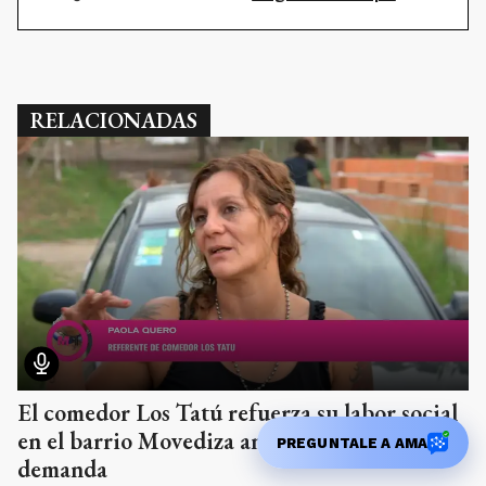
RELACIONADAS
El comedor Los Tatú refuerza su labor social
en el barrio Movediza ante la creciente
PREGUNTALE A AMA
demanda