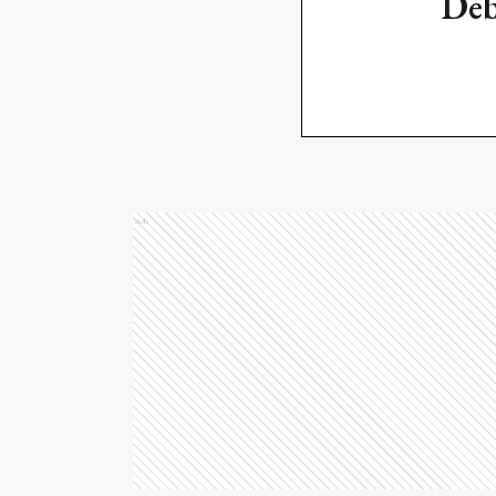
Deb
Ads