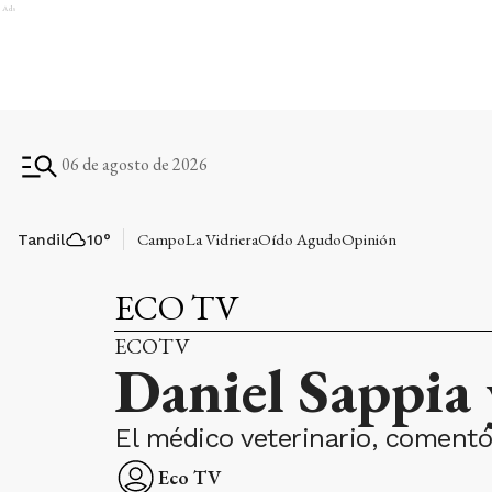
Ads
06 de agosto de 2026
Campo
La Vidriera
Oído Agudo
Opinión
Tandil
10
°
ECO TV
ECOTV
Daniel Sappia 
El médico veterinario, coment
Eco TV