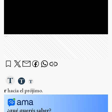
Ads
r
hacia el prójimo.
¿qué querés saber?