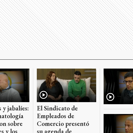
 y jabalíes:
El Sindicato de
atología
Empleados de
on sobre
Comercio presentó
s y los
su agenda de