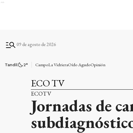
Ads
09 de agosto de 2026
Campo
La Vidriera
Oído Agudo
Opinión
Tandil
2
°
ECO TV
ECOTV
Jornadas de car
subdiagnóstico