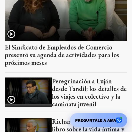
El Sindicato de Empleados de Comercio
presentó su agenda de actividades para los
próximos meses
Peregrinación a Luján
desde Tandil: los detalles de
los viajes en colectivo y la
caminata juvenil
Richard Zarini presenta su
PREGUNTALE A AMA
libro sobre la vida íntima y