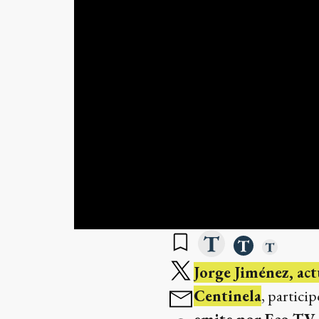
Jorge Jiménez, ac
Centinela
, partici