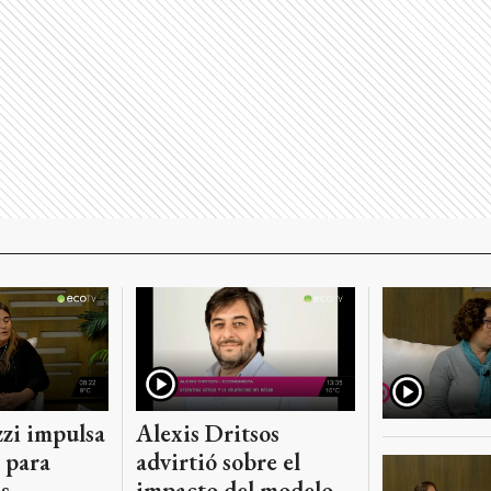
zi impulsa
Alexis Dritsos
 para
advirtió sobre el
s
impacto del modelo