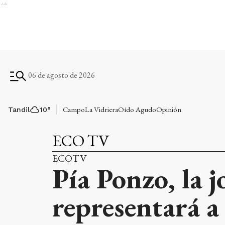
Ads
06 de agosto de 2026
Campo
La Vidriera
Oído Agudo
Opinión
Tandil
10
°
ECO TV
ECOTV
Pía Ponzo, la 
representará a