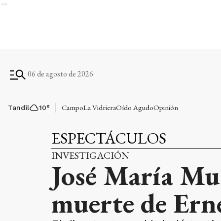
Ads
06 de agosto de 2026
Campo
La Vidriera
Oído Agudo
Opinión
Tandil
10
°
ESPECTÁCULOS
INVESTIGACIÓN
José María Mus
muerte de Erne