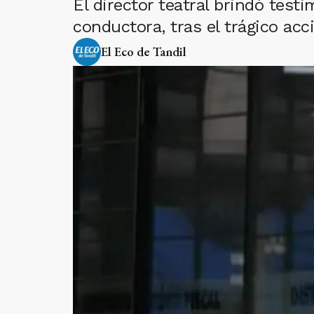
El director teatral brindó testi
conductora, tras el trágico acc
El Eco de Tandil