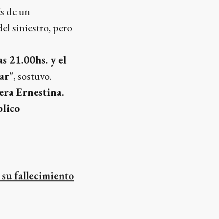
és de un
l siniestro, pero
s 21.00hs. y el
ar"
, sostuvo.
era Ernestina.
blico
 su fallecimiento