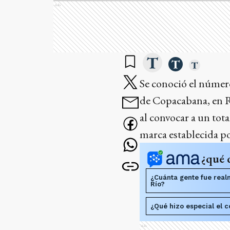
Ads
Se conoció el número
de Copacabana, en Rí
al convocar a un tot
marca establecida po
¿qué 
¿Cuánta gente fue realm
Río?
¿Qué hizo especial el 
Ads