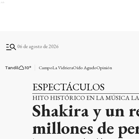
Ads
06 de agosto de 2026
Campo
La Vidriera
Oído Agudo
Opinión
Tandil
10
°
ESPECTÁCULOS
HITO HISTÓRICO EN LA MÚSICA L
Shakira y un r
millones de pe