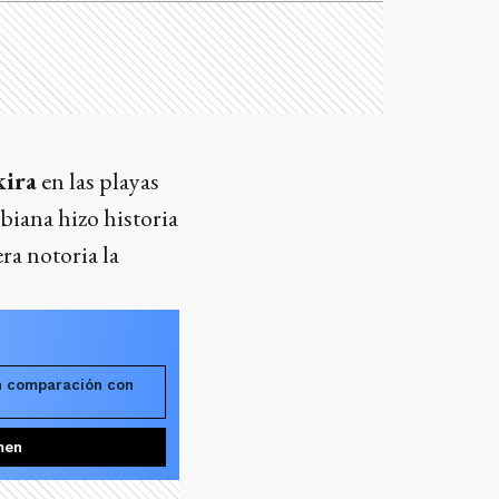
kira
en las playas
biana hizo historia
ra notoria la
n comparación con
men