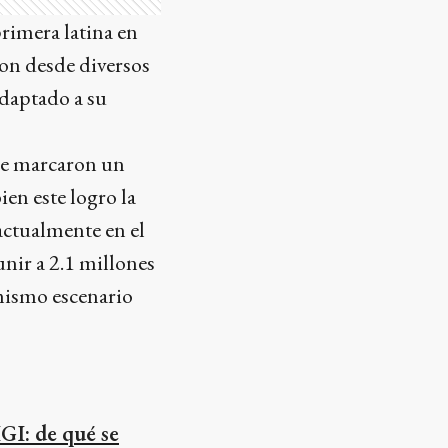
primera latina en
ron desde diversos
adaptado a su
que marcaron un
ien este logro la
 actualmente en el
unir a 2.1 millones
mismo escenario
GI: de qué se