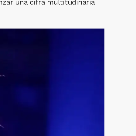
nzar una cifra multitudinaria