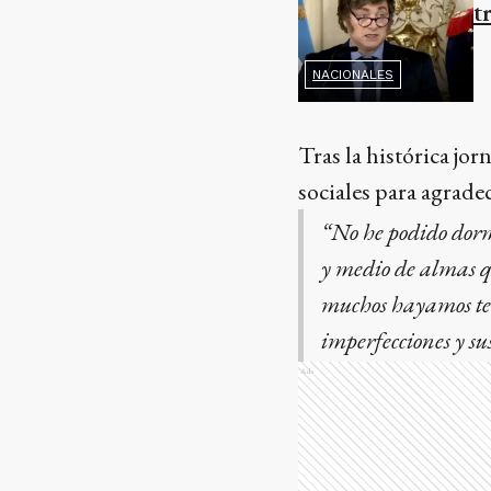
t
NACIONALES
Tras la histórica jor
sociales para agrad
“No he podido dorm
y medio de almas q
muchos hayamos teni
imperfecciones y sus
Ads