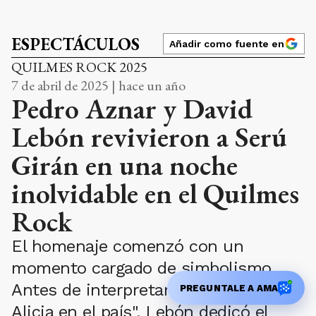
ESPECTÁCULOS
Añadir como fuente en
QUILMES ROCK 2025
7 de abril de 2025 | hace un año
Pedro Aznar y David
Lebón revivieron a Serú
Girán en una noche
inolvidable en el Quilmes
Rock
El homenaje comenzó con un
momento cargado de simbolismo.
Antes de interpretar "Canción de
PREGUNTALE A AMA
Alicia en el país", Lebón dedicó el