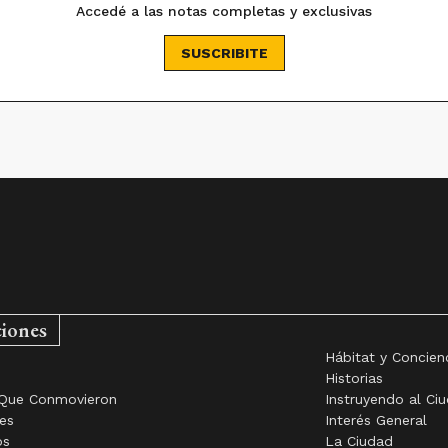
Accedé a las notas completas y exclusivas
SUSCRIBITE
ciones
Hábitat y Concien
o
Historias
Que Conmovieron
Instruyendo al Ci
es
Interés General
os
La Ciudad