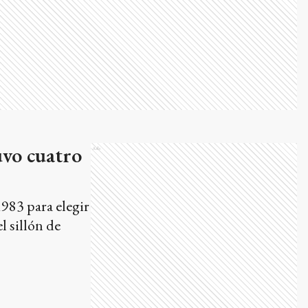
uvo cuatro
Ads
1983 para elegir
 sillón de
smo