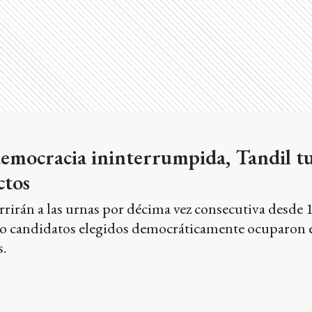
democracia ininterrumpida, Tandil t
ctos
rirán a las urnas por décima vez consecutiva desde 
ro candidatos elegidos democráticamente ocuparon el
.
 durante toda la jornada, el radicali
ynoso y Alfonsín