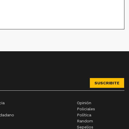
SUSCRIBITE
cia
Opinión
Policiales
udadano
Política
Random
Sepelios