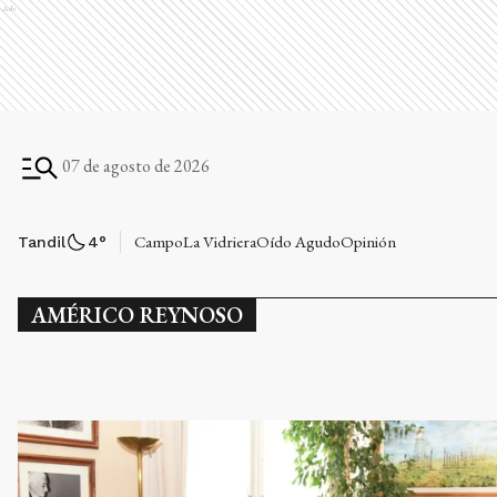
Ads
07 de agosto de 2026
Campo
La Vidriera
Oído Agudo
Opinión
Tandil
4
°
AMÉRICO REYNOSO