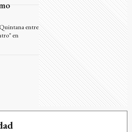
 Quintana entre
ntro" en
udad