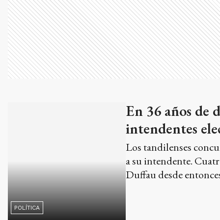
En 36 años de 
intendentes ele
Los tandilenses concur
a su intendente. Cuat
Duffau desde entonces
POLÍTICA
Con actividades
homenajea a Re