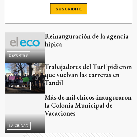
SUSCRIBITE
Reinauguración de la agencia
Ads
hípica
DEPORTES
Trabajadores del Turf pidieron
que vuelvan las carreras en
Tandil
LA CIUDAD
Más de mil chicos inauguraron
la Colonia Municipal de
Vacaciones
LA CIUDAD
Ads