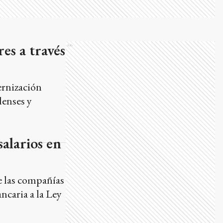
res a través
Ads
ernización
denses y
salarios en
e las compañías
ncaria a la Ley