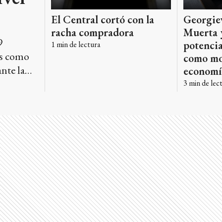
Georgiev
El Central cortó con la
Muerta y
racha compradora
9
potencia
1
min de lectura
os como
como mo
ante la
economí
 similar
3
min de lec