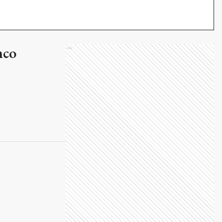
nco
Ads