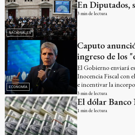
En Diputados, se
3
min de lectura
NACIONALES
Caputo anunció 
ingreso de los "
El Gobierno enviará e
Inocencia Fiscal con e
e incentivar la incorp
ECONOMÍA
3
min de lectura
El dólar Banco 
1
min de lectura