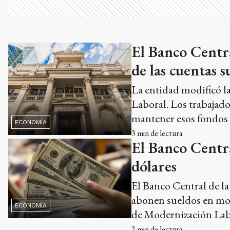
El Banco Central
de las cuentas s
La entidad modificó l
Laboral. Los trabajad
mantener esos fondos 
ECONOMÍA
3
min de lectura
El Banco Centra
dólares
El Banco Central de la
abonen sueldos en mone
ECONOMÍA
de Modernización Lab
2
min de lectura