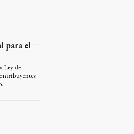
l para el
a Ley de
 contribuyentes
o.