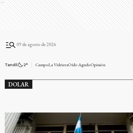
Ads
09 de agosto de 2026
Campo
La Vidriera
Oído Agudo
Opinión
Tandil
2
°
DOLAR