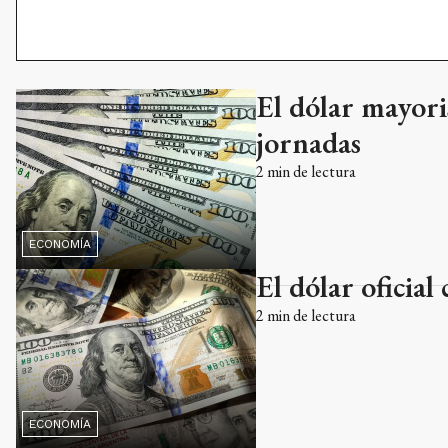
El dólar mayori
jornadas
2
min de lectura
ECONOMÍA
El dólar oficial
2
min de lectura
ECONOMÍA