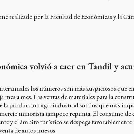
rme realizado por la Facultad de Económicas y la Cá
onómica volvió a caer en Tandil y ac
teranuales los números son más auspiciosos que en
aja mes a mes. Las ventas de materiales para la constr
e la producción agroindustrial son los que más imp
comercio minorista tampoco repunta. El consumo de
nte y el ámbito turístico se despega favorablemente
venta de autos nuevos.
a exportador de las empresas locales
o del Centro de Investigación en Ciencias Económica
 convenio con el Municipio. El dato de partida son l