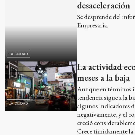
desaceleración
Se desprende del info
LA CIUDAD
Empresaria.
La actividad ec
meses a la baja
Aunque en términos in
tendencia sigue a la b
LA CIUDAD
algunos indicadores d
negativamente, y el 
creció considerableme
Crece tímidamente la 
Trazarán el map
El estudio está a carg
Unicen, a partir de un