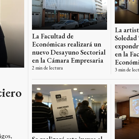
La artis
La Facultad de
Soledad
Económicas realizará un
expondrá
nuevo Desayuno Sectorial
en la Fa
en la Cámara Empresaria
Económi
2
min de lectura
3
min de lec
ciero
igos,