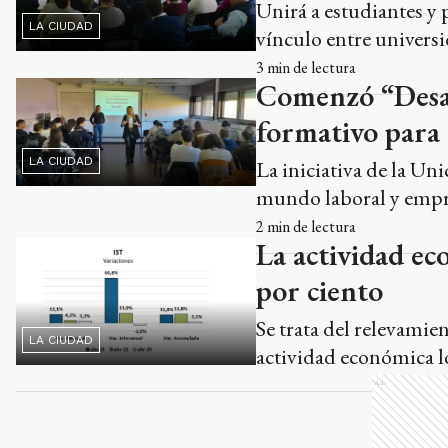
Unirá a estudiantes y
LA CIUDAD
vínculo entre universid
3
min de lectura
Comenzó “Desarr
formativo para 
LA CIUDAD
La iniciativa de la Uni
mundo laboral y empre
2
min de lectura
La actividad ec
por ciento
Se trata del relevamie
LA CIUDAD
actividad económica l
Ads