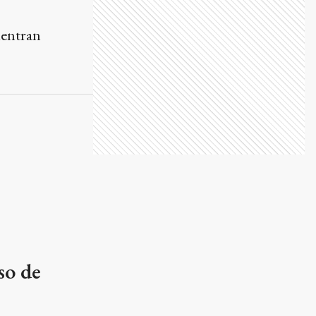
uentran
so de