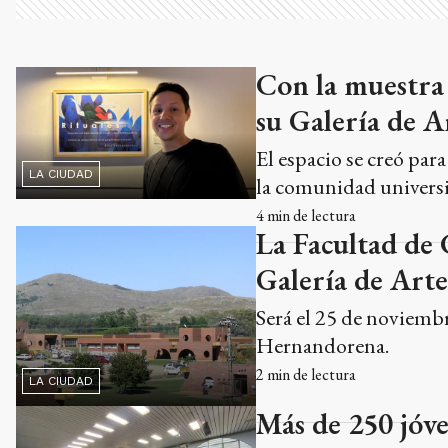
Con la muestra 
su Galería de A
El espacio se creó par
LA CIUDAD
la comunidad universi
4
min de lectura
La Facultad de
Galería de Arte
Será el 25 de noviembr
Hernandorena.
2
min de lectura
LA CIUDAD
Más de 250 jóve