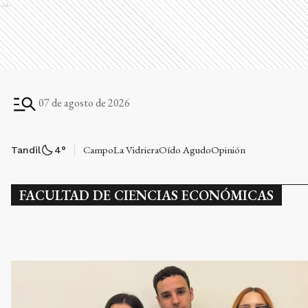
Ads
07 de agosto de 2026
Campo
La Vidriera
Oído Agudo
Opinión
Tandil
4
°
FACULTAD DE CIENCIAS ECONÓMICAS