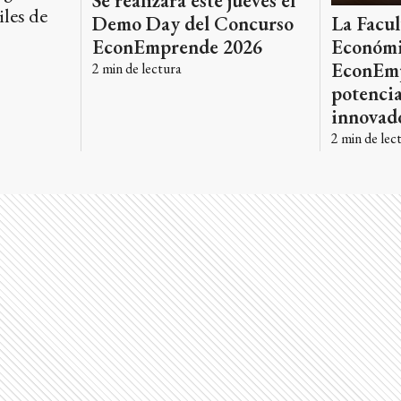
Se realizará este jueves el
iles de
La Facul
Demo Day del Concurso
Económi
EconEmprende 2026
EconEmp
2
min de lectura
potencia
innovad
2
min de lec