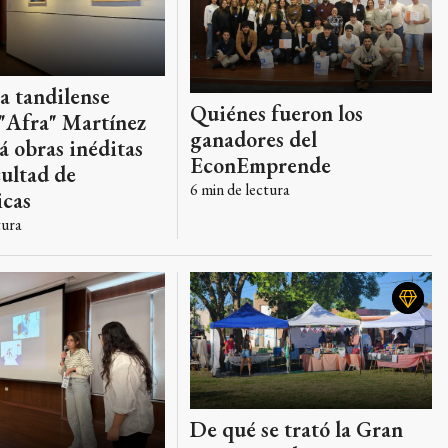
ta tandilense
Quiénes fueron los
 "Afra" Martínez
ganadores del
 obras inéditas
EconEmprende
cultad de
6
min de lectura
cas
tura
De qué se trató la Gran