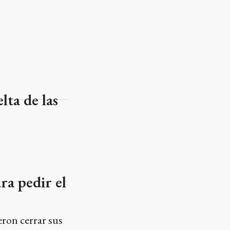
lta de las
ra pedir el
eron cerrar sus
e se acerque a
a las misas y
ada.