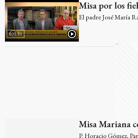
Misa por los fie
El padre José María R
ECO TV
Ads
Misa Mariana c
P. Horacio Gómez, Par