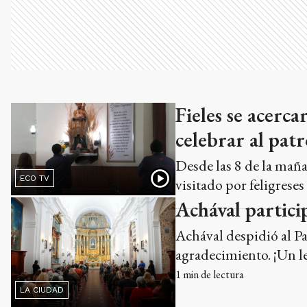
Fieles se acerc
celebrar al pat
Desde las 8 de la mañan
ECO TV
visitado por feligreses 
Achával partici
Achával despidió al Pa
agradecimiento. ¡Un l
1
min de lectura
LA CIUDAD