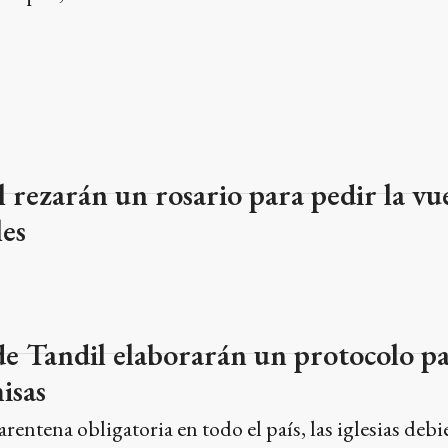
 rezarán un rosario para pedir la vue
les
de Tandil elaborarán un protocolo pa
isas
rentena obligatoria en todo el país, las iglesias debi
 tiempo pudieron abrir los templos para que la gent
amiento espiritual. Ahora, en Fase 5, esperan volver 
ue podrían resultar para que la actividad sea habilit