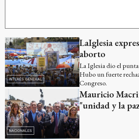
LaIglesia expres
aborto
La Iglesia dio el punta
Hubo un fuerte rechazo
INTERÉS GENERAL
Congreso.
Mauricio Macri 
"unidad y la pa
NACIONALES
Misa de sanaci