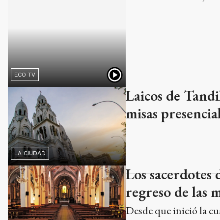
ECO TV
Laicos de Tandil
misas presencia
LA CIUDAD
Los sacerdotes 
regreso de las m
Desde que inició la cua
puertas. Desde hace un
LA CIUDAD
orar o recibir acompañ
analizan las medidas q
Ads