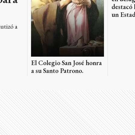
destacó 
un Estad
utizó a
El Colegio San José honra
a su Santo Patrono.