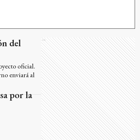
ón del
Ads
yecto oficial.
rno enviará al
sa por la