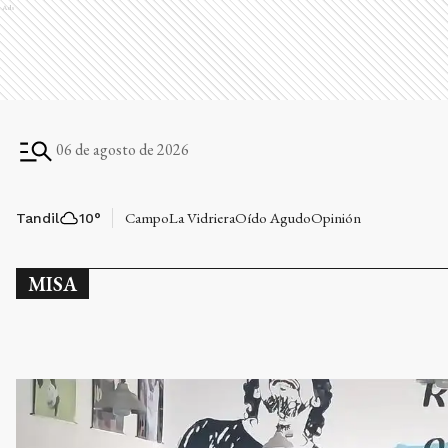
Ads
06 de agosto de 2026
Campo
La Vidriera
Oído Agudo
Opinión
Tandil
10
°
MISA