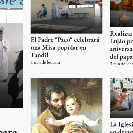
Realizar
El Padre "Paco" celebrará
Luján po
una Misa popular en
aniversa
Tandil
del papa
1
min de lectura
3
min de lec
La Igles
para
en desag