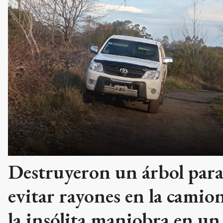
Destruyeron un árbol par
evitar rayones en la camion
la insólita maniobra en un