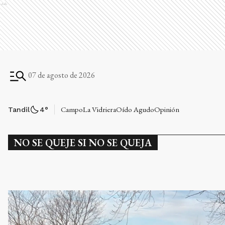
Ads
07 de agosto de 2026
Campo
La Vidriera
Oído Agudo
Opinión
Tandil
4
°
NO SE QUEJE SI NO SE QUEJA