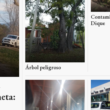
Contami
Dique
Árbol peligroso
a
eta: