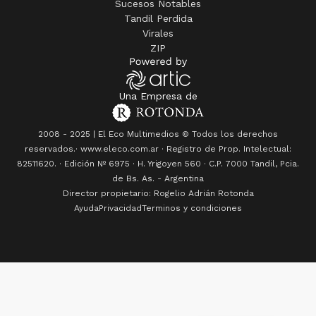
Sucesos Notables
Tandil Perdida
Virales
ZIP
Una Empresa de
2008 - 2025 | El Eco Multimedios © Todos los derechos
reservados.· www.eleco.com.ar · Registro de Prop. Intelectual:
82511620. · Edición Nº
6975
· H. Yrigoyen 560 · C.P. 7000 Tandil, Pcia.
de Bs. As. - Argentina
Director propietario: Rogelio Adrián Rotonda
Ayuda
Privacidad
Terminos y condiciones