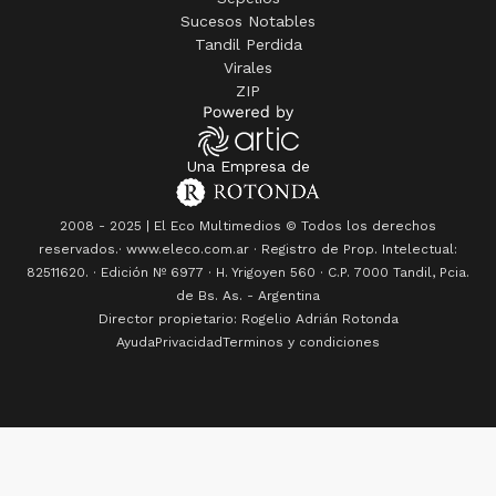
Sucesos Notables
Tandil Perdida
Virales
ZIP
Una Empresa de
2008 - 2025 | El Eco Multimedios © Todos los derechos
reservados.· www.eleco.com.ar · Registro de Prop. Intelectual:
82511620. · Edición Nº
6977
· H. Yrigoyen 560 · C.P. 7000 Tandil, Pcia.
de Bs. As. - Argentina
Director propietario: Rogelio Adrián Rotonda
Ayuda
Privacidad
Terminos y condiciones