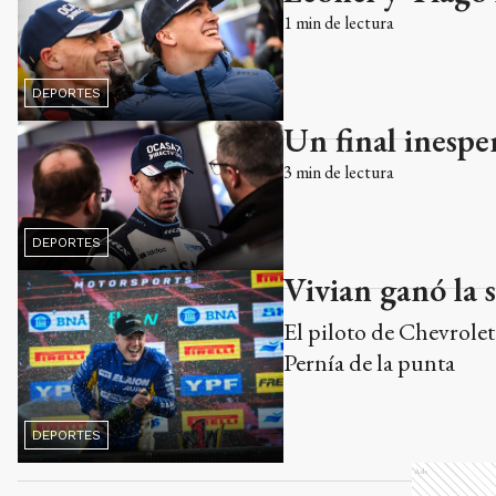
1
min de lectura
DEPORTES
Un final inespe
3
min de lectura
DEPORTES
Vivian ganó la 
El piloto de Chevrolet
Pernía de la punta
DEPORTES
Ads