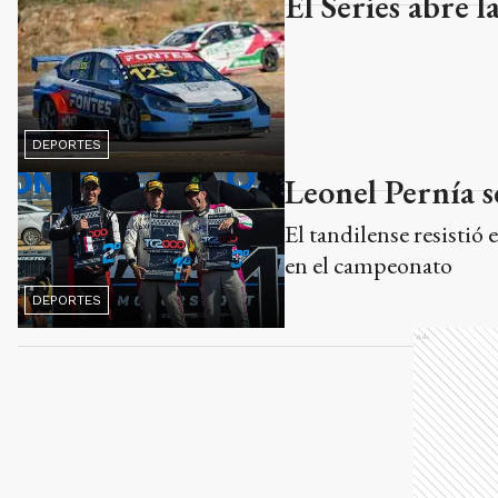
El Series abre 
DEPORTES
Leonel Pernía s
El tandilense resistió 
en el campeonato
DEPORTES
Ads