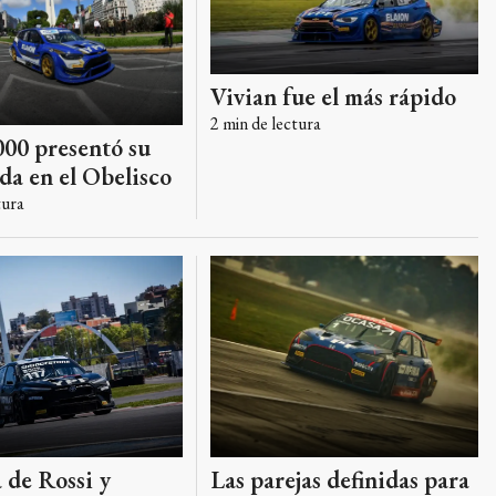
Vivian fue el más rápido
2
min de lectura
00 presentó su
a en el Obelisco
tura
 de Rossi y
Las parejas definidas para