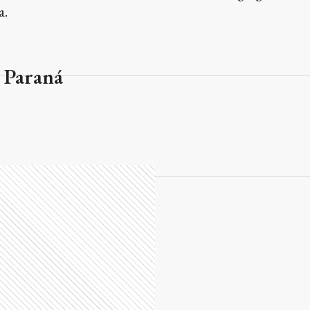
a.
n Paraná