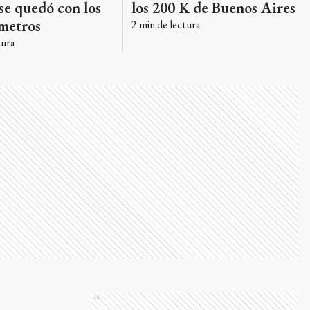
se quedó con los
los 200 K de Buenos Aires
ómetros
2
min de lectura
tura
Ads