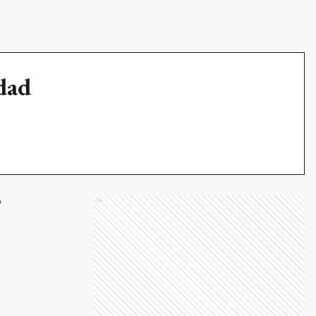
udad
”
Ads