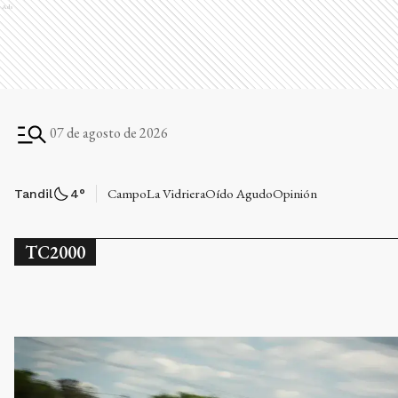
Ads
07 de agosto de 2026
Campo
La Vidriera
Oído Agudo
Opinión
Tandil
4
°
TC2000