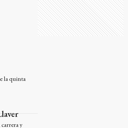
e la quinta
Llaver
carrera y