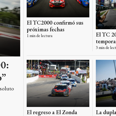
El TC2000 confirmó sus
próximas fechas
El TC 20
1
min de lectura
temporad
3
min de lec
00:
o”
bsoluto
La dupla
El regreso a El Zonda