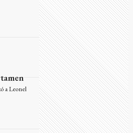
ertamen
zó a Leonel