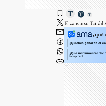
El concurso Tandil 
¿qué 
¿Quiénes ganaron el co
¿Qué instrumental donó
hospital?
Ads