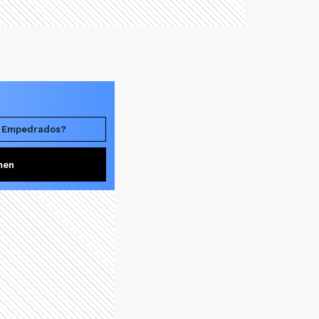
n Empedrados?
men