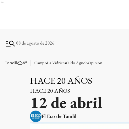
Ads
08 de agosto de 2026
Campo
La Vidriera
Oído Agudo
Opinión
Tandil
5
°
HACE 20 AÑOS
HACE 20 AÑOS
12 de abril
El Eco de Tandil