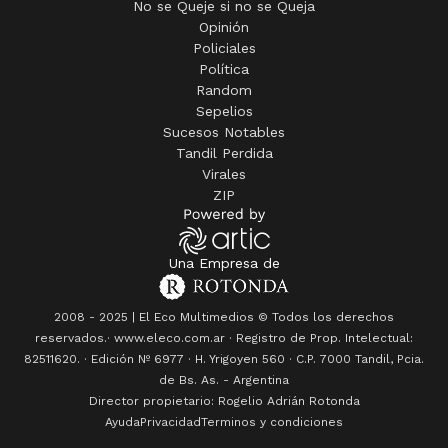
No se Queje si no se Queja
Opinión
Policiales
Política
Random
Sepelios
Sucesos Notables
Tandil Perdida
Virales
ZIP
Una Empresa de
2008 - 2025 | El Eco Multimedios © Todos los derechos
reservados.· www.eleco.com.ar · Registro de Prop. Intelectual:
82511620. · Edición Nº
6977
· H. Yrigoyen 560 · C.P. 7000 Tandil, Pcia.
de Bs. As. - Argentina
Director propietario: Rogelio Adrián Rotonda
Ayuda
Privacidad
Terminos y condiciones