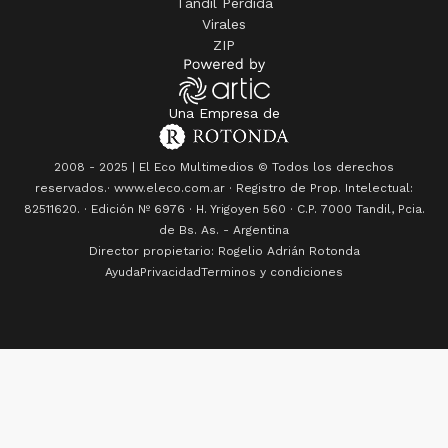
Tandil Perdida
Virales
ZIP
Una Empresa de
2008 - 2025 | El Eco Multimedios © Todos los derechos
reservados.· www.eleco.com.ar · Registro de Prop. Intelectual:
82511620. · Edición Nº
6976
· H. Yrigoyen 560 · C.P. 7000 Tandil, Pcia.
de Bs. As. - Argentina
Director propietario: Rogelio Adrián Rotonda
Ayuda
Privacidad
Terminos y condiciones