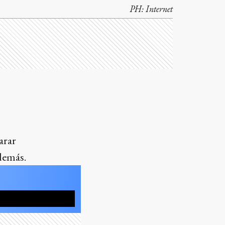
PH:
Internet
arar
 demás.