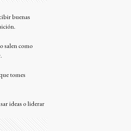
cibir buenas
uición.
 no salen como
.
á que tomes
ar ideas o liderar