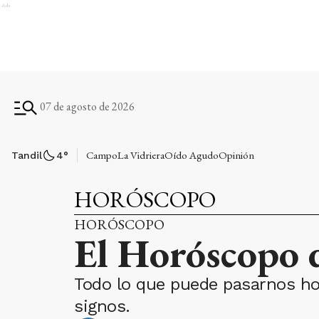
Ads
07 de agosto de 2026
Campo
La Vidriera
Oído Agudo
Opinión
Tandil
4
°
HORÓSCOPO
HORÓSCOPO
El Horóscopo d
Todo lo que puede pasarnos hoy
signos.