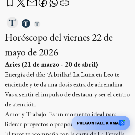
Horóscopo del viernes 22 de
mayo de 2026
Aries (21 de marzo - 20 de abril)
Energía del día: ¡A brillar! La Luna en Leo te
enciende y te da una dosis extra de adrenalina.
Vas a sentir el impulso de destacar y ser el centro
de atención.
Amor y Trabajo: Es un momento ideal para
liderar proyectos o proponer salidas con amigos.
PREGUNTALE A AMA
El tarot te acompaña con la carta de La Estrella,