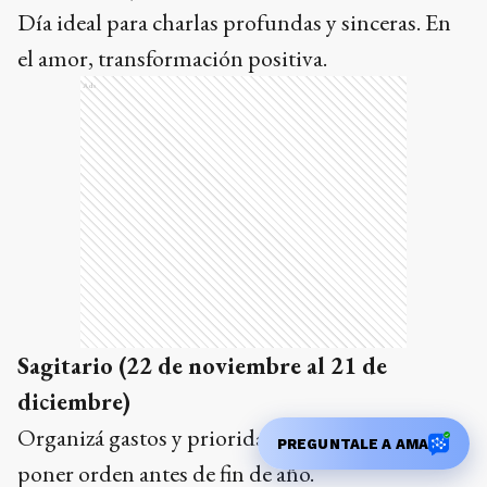
Día ideal para charlas profundas y sinceras. En
el amor, transformación positiva.
Ads
Sagitario (22 de noviembre al 21 de
diciembre)
Organizá gastos y prioridades. Buen día para
PREGUNTALE A AMA
poner orden antes de fin de año.