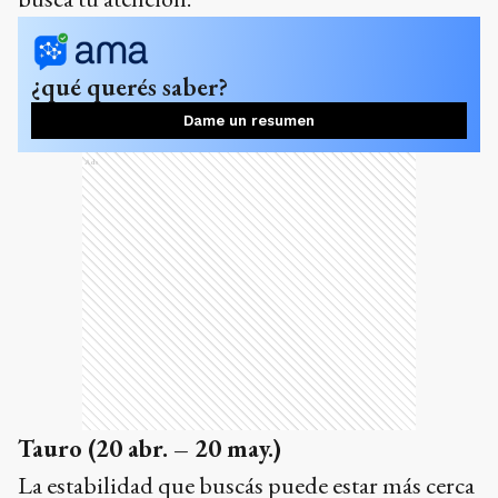
¿qué querés saber?
Dame un resumen
Ads
Tauro
(20 abr. – 20 may.)
La estabilidad que buscás puede estar más cerca