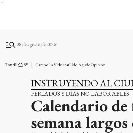
Ads
08 de agosto de 2026
Campo
La Vidriera
Oído Agudo
Opinión
Tandil
5
°
INSTRUYENDO AL CI
FERIADOS Y DÍAS NO LABORABLES
Calendario de 
semana largos 