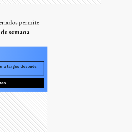
 feriados permite
s de semana
ana largos después
men