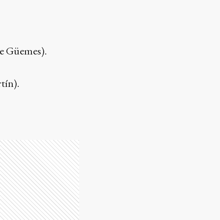
de Güemes).
tín).