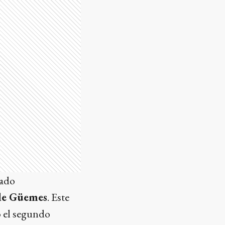
iado
de Güemes
. Este
o el segundo