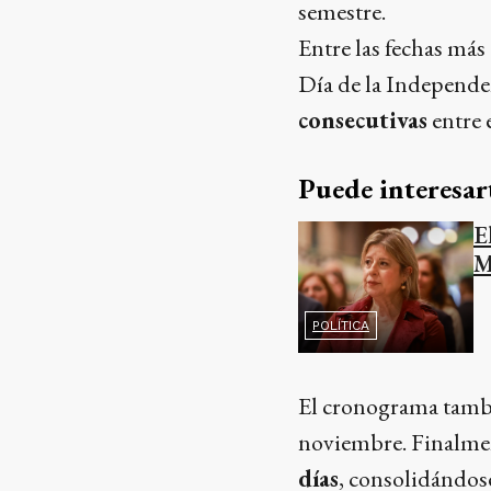
semestre.
Entre las fechas más
Día de la Independen
consecutivas
entre e
Puede interesar
E
M
POLÍTICA
El cronograma tambi
noviembre. Finalmen
días
, consolidándose