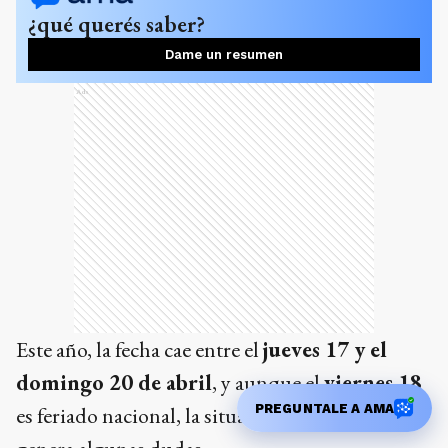
¿qué querés saber?
Dame un resumen
Ads
Este año, la fecha cae entre el
jueves 17 y el
domingo 20 de abril
, y aunque el
viernes 18
PREGUNTALE A AMA
es feriado nacional, la situación con el jueves