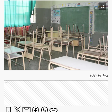
PH:
El Eco
Ads