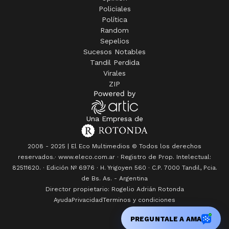
Policiales
Política
Random
Sepelios
Sucesos Notables
Tandil Perdida
Virales
ZIP
Una Empresa de
2008 - 2025 | El Eco Multimedios © Todos los derechos
reservados.· www.eleco.com.ar · Registro de Prop. Intelectual:
82511620. · Edición Nº
6976
· H. Yrigoyen 560 · C.P. 7000 Tandil, Pcia.
de Bs. As. - Argentina
Director propietario: Rogelio Adrián Rotonda
Ayuda
Privacidad
Terminos y condiciones
PREGUNTALE A AMA