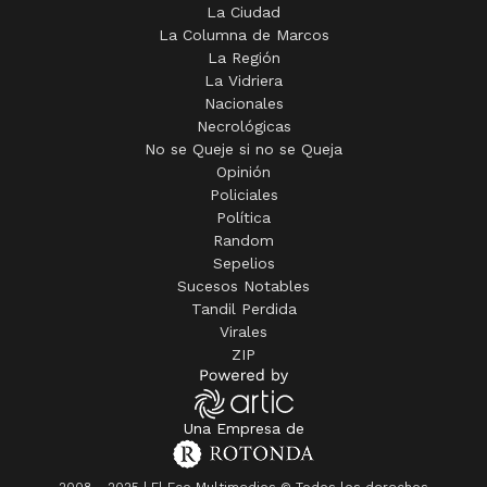
La Ciudad
La Columna de Marcos
La Región
La Vidriera
Nacionales
Necrológicas
No se Queje si no se Queja
Opinión
Policiales
Política
Random
Sepelios
Sucesos Notables
Tandil Perdida
Virales
ZIP
Una Empresa de
2008 - 2025 | El Eco Multimedios © Todos los derechos