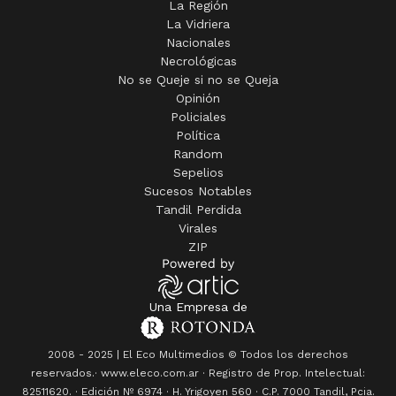
La Región
La Vidriera
Nacionales
Necrológicas
No se Queje si no se Queja
Opinión
Policiales
Política
Random
Sepelios
Sucesos Notables
Tandil Perdida
Virales
ZIP
Una Empresa de
2008 - 2025 | El Eco Multimedios © Todos los derechos
reservados.· www.eleco.com.ar · Registro de Prop. Intelectual:
82511620. · Edición Nº
6974
· H. Yrigoyen 560 · C.P. 7000 Tandil, Pcia.