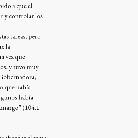
bido a que el
r y controlar los
tas tareas, pero
e la
na vez que
dos, y tuvo muy
a Gobernadora,
to que había
algunos había
 amargo” (104.1
er abordar el tema