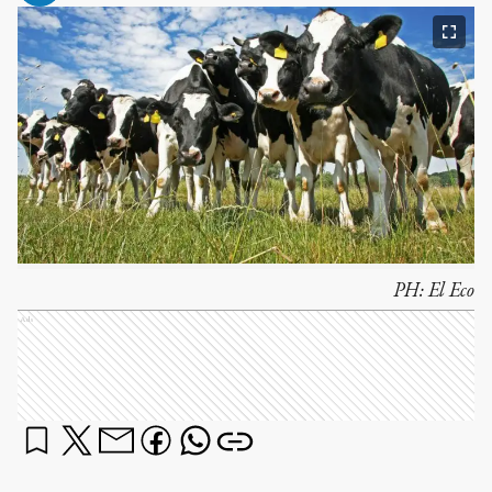
PH:
El Eco
Ads