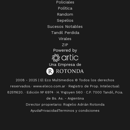
Policiales
Política
Random
Sepelios
Sucesos Notables
Tandil Perdida
Virales
ZIP
Una Empresa de
2008 - 2025 | El Eco Multimedios © Todos los derechos
reservados.· www.eleco.com.ar · Registro de Prop. Intelectual:
82511620. · Edición Nº
6974
· H. Yrigoyen 560 · C.P. 7000 Tandil, Pcia.
de Bs. As. - Argentina
Director propietario: Rogelio Adrián Rotonda
Ayuda
Privacidad
Terminos y condiciones