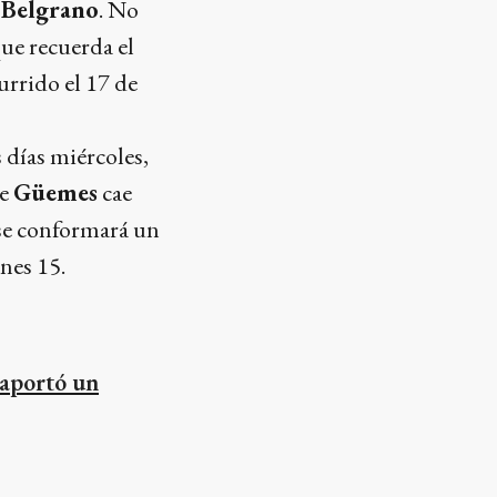
 Belgrano
. No
que recuerda el
currido el 17 de
 días miércoles,
de
Güemes
cae
, se conformará un
unes 15.
 aportó un