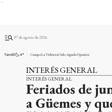
Ads
07 de agosto de 2026
Campo
La Vidriera
Oído Agudo
Opinión
Tandil
4
°
INTERÉS GENERAL
INTERÉS GENERAL
Feriados de ju
a Güemes y qué