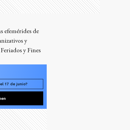
as efemérides de
anizativos y
Feriados y Fines
el 17 de junio?
men