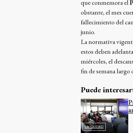
que conmemora el
P
obstante, el mes cue
fallecimiento del ca
junio.
La normativa vigente
estos deben adelant
miércoles, el descan
fin de semana largo d
Puede interesar
P
a
LA CIUDAD