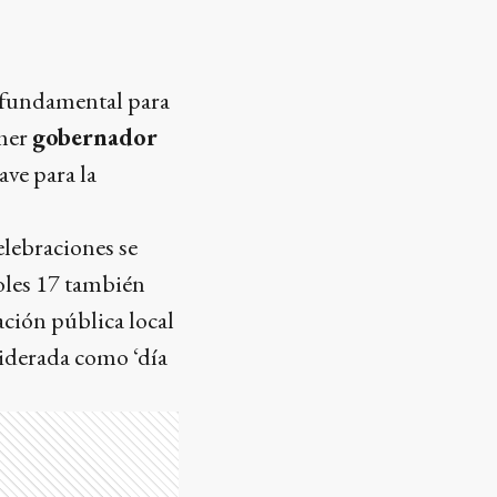
a fundamental para
imer
gobernador
ave para la
elebraciones se
coles 17 también
ación pública local
siderada como ‘día