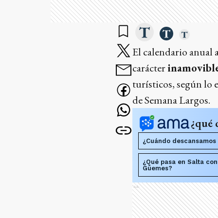
El calendario anual 
carácter
inamovibl
turísticos, según lo 
de Semana Largos.
¿qué 
¿Cuándo descansamos p
¿Qué pasa en Salta co
Güemes?
Ads