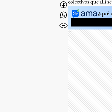
colectivos que allí s
¿qué 
Ads