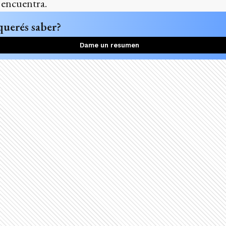
e encuentra.
querés saber?
Dame un resumen