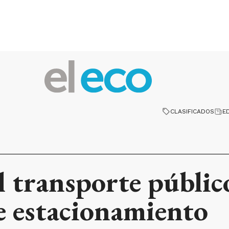
CLASIFICADOS
E
l transporte públic
re estacionamiento