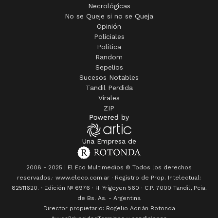
Necrológicas
No se Queje si no se Queja
Opinión
Policiales
Política
Random
Sepelios
Sucesos Notables
Tandil Perdida
Virales
ZIP
Una Empresa de
2008 - 2025 | El Eco Multimedios © Todos los derechos
reservados.· www.eleco.com.ar · Registro de Prop. Intelectual:
82511620. · Edición Nº
6976
· H. Yrigoyen 560 · C.P. 7000 Tandil, Pcia.
de Bs. As. - Argentina
Director propietario: Rogelio Adrián Rotonda