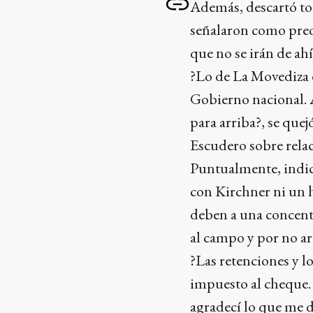
Además, descartó tod
señalaron como preo
que no se irán de ahí
?Lo de La Movediza d
Gobierno nacional. A
para arriba?, se quej
Escudero sobre relac
Puntualmente, indic
con Kirchner ni un h
deben a una concentr
al campo y por no ar
?Las retenciones y l
impuesto al cheque. 
agradecí lo que me d