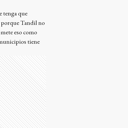
se tenga que
r, porque Tandil no
n mete eso como
 municipios tiene