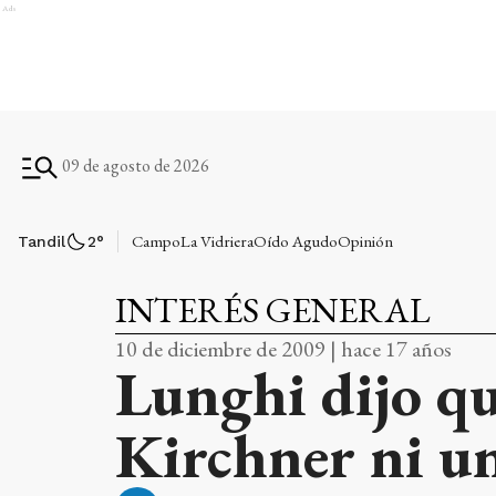
Ads
09 de agosto de 2026
Campo
La Vidriera
Oído Agudo
Opinión
Tandil
2
°
INTERÉS GENERAL
10 de diciembre de 2009 | hace 17 años
Lunghi dijo q
Kirchner ni un