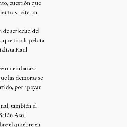
nto, cuestión que
entras reiteran
a de seriedad del
que tiro la pelota
ialista Raúl
uve un embarazo
que las demoras se
artido, por apoyar
nal, también el
 Salón Azul
bre el quiebre en