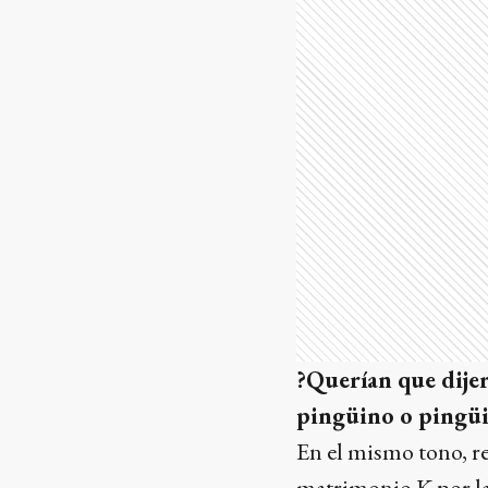
?Querían que dije
pingüino o pingü
En el mismo tono, re
matrimonio K por la 