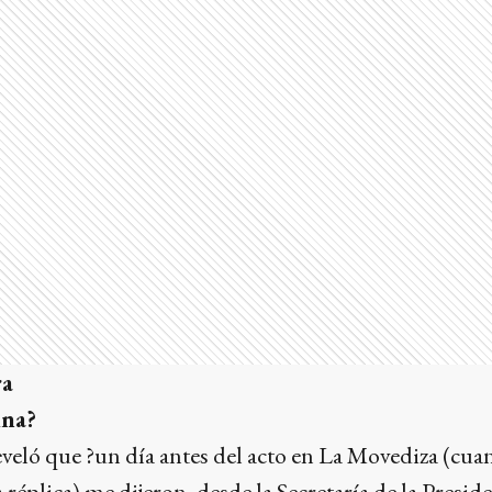
ra
ina?
veló que ?un día antes del acto en La Movediza (cua
réplica) me dijeron, desde la Secretaría de la Presi