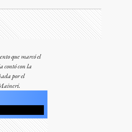
vento que marcó el
a contó con la
ada por el
 Maineri.