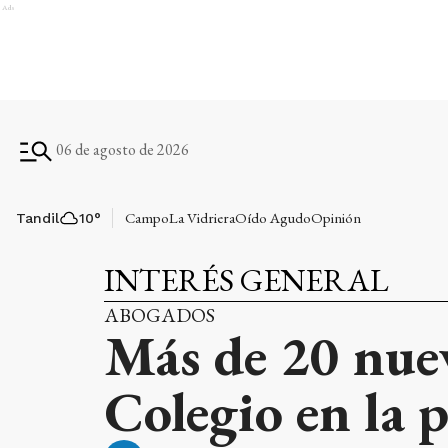
Ads
06 de agosto de 2026
Campo
La Vidriera
Oído Agudo
Opinión
Tandil
10
°
INTERÉS GENERAL
ABOGADOS
Más de 20 nuev
Colegio en la 