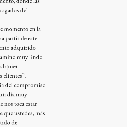
mento, donde las
bogados del
ste momento en la
 partir de este
ento adquirido
n camino muy lindo
ualquier
 clientes”.
ncia del compromiso
 un día muy
 nos toca estar
e que ustedes, más
ntido de